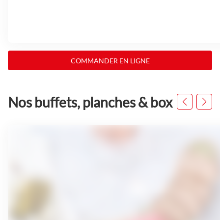
COMMANDER EN LIGNE
Nos buffets, planches & box
Appuyer
sur
la
touche
ENTRÉE
pour
prendre
le
contrôle
du
slider
[ECHAP
pour
quitter]