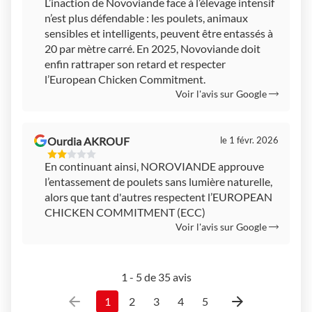
L’inaction de Novoviande face à l’élevage intensif
Étoiles
n’est plus défendable : les poulets, animaux
Sur
5
sensibles et intelligents, peuvent être entassés à
20 par mètre carré. En 2025, Novoviande doit
enfin rattraper son retard et respecter
l’European Chicken Commitment.
Voir l'avis sur Google
Ourdia AKROUF
le 1 févr. 2026
2
En continuant ainsi, NOROVIANDE approuve
Étoiles
l’entassement de poulets sans lumière naturelle,
Sur
5
alors que tant d'autres respectent l’EUROPEAN
CHICKEN COMMITMENT (ECC)
Voir l'avis sur Google
1 - 5 de 35 avis
1
2
3
4
5