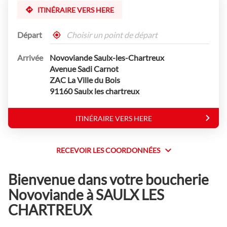
ITINÉRAIRE VERS HERE
Départ
,
À
trouver
proximité
Arrivée
Novoviande Saulx-les-Chartreux
un
point
Avenue Sadi Carnot
de
ZAC La Ville du Bois
vente
91160 Saulx les chartreux
Novoviande
ITINÉRAIRE VERS HERE
JUSQU'AU
POINT
DE
VENTE
RECEVOIR LES COORDONNÉES
RECEVOIR
NOVOVIANDE
SAULX-
LES
LES-
Bienvenue dans votre boucherie
COORDONNÉES
CHARTREUX
Novoviande à SAULX LES
CHARTREUX