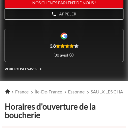
NOS CLIENTS PARLENT DE NOUS !
APPELER
AFFICHER
LE
NUMÉRO
DE
TÉLÉPHONE
DU
POINT
3.8
DE
(30 avis)
VENTE
NOVOVIANDE
SAULX-
VOIR TOUS LES AVIS
LES-
VOIR
CHARTREUX
TOUS
LES
AVIS
Accueil
France
Île-De-France
Essonne
SAULX LES CHAR
Horaires d'ouverture de la
boucherie