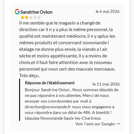
Sandrine Ovion
le 6 mai 2026
2
Il me semble que le magasin a changé de
Étoiles
direction car il n y a plus le même personnel, la
Sur
5
qualité est maintenant médiocre, il n y aplus les
mêmes produits et concernant novoviande l
étalage ne donne plus envie, la viande a l air
sèche et moins appétissante, il y a moins de
choix,et il faut faire attention avec le nouveau
personnel qui vous sert des mauvais morceaux.
Très déçu.
Réponse de l'établissement
le 11 mai 2026
Bonjour Sandrine Ovion , Nous sommes désolés de
ne pas répondre à vos attentes. Merci de nous
envoyer vos coordonnées par mail à
direction@novoviande.fr
nous nous engageons à
vous répondre dans un délai de 48h. A bientôt !
L'équipe Novoviande Saulx-les-Chartreux
Voir l'avis sur Google