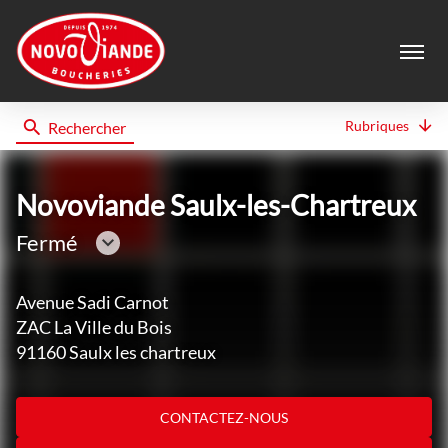
Menu
Rubriques
Rechercher
Novoviande
Novoviande Saulx-les-Chartreux
Fermé
Consulter
les
Avenue Sadi Carnot
horaires
ZAC La Ville du Bois
91160 Saulx les chartreux
CONTACTEZ-NOUS