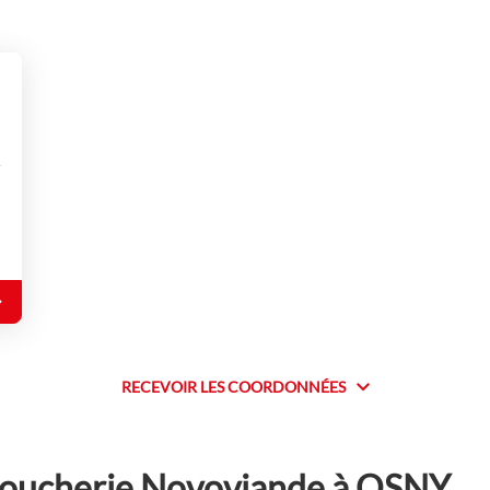
RECEVOIR LES COORDONNÉES
RECEVOIR
LES
COORDONNÉES
boucherie Novoviande à OSNY