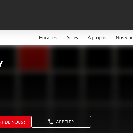
Horaires
Accès
À propos
Nos via
y
APPELER
NT DE NOUS !
AFFICHER
LE