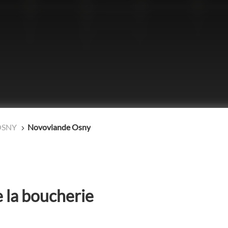
NUMÉRO
DE
TÉLÉPHONE
DU
POINT
DE
VENTE
NOVOVIANDE
OSNY
OSNY
Novoviande Osny
 la boucherie