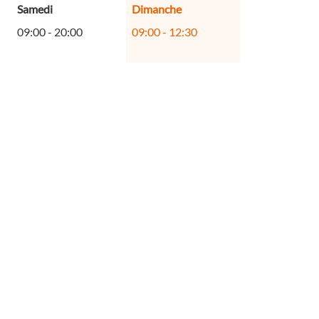
Horaires
Samedi
Dimanche
d'ouverture
09:00
-
20:00
09:00
-
12:30
d'aujourd'hui