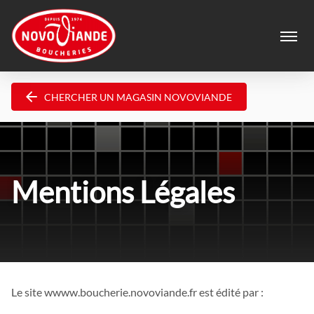
Menu
CHERCHER UN MAGASIN NOVOVIANDE
Mentions Légales
Le site wwww.boucherie.novoviande.fr est édité par :