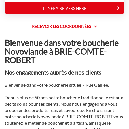
Novoviande
ITINÉRAIRE VERS HERE
JUSQU'AU
POINT
DE
VENTE
RECEVOIR LES COORDONNÉES
RECEVOIR
NOVOVIANDE
BRIE-
LES
COMTE-
Bienvenue dans votre boucherie
COORDONNÉES
ROBERT
Novoviande à BRIE-COMTE-
ROBERT
Nos engagements auprès de nos clients
Bienvenue dans votre boucherie située 7 Rue Galilée.
Depuis plus de 50 ans notre boucherie traditionnelle est aux
petits soins pour ses clients. Nous nous engageons à vous
proposer des produits frais et savoureux. En choisissant
notre boucherie Novoviande à BRIE-COMTE-ROBERT vous
soutenez le métier de boucher et d'artisan, ainsi que le