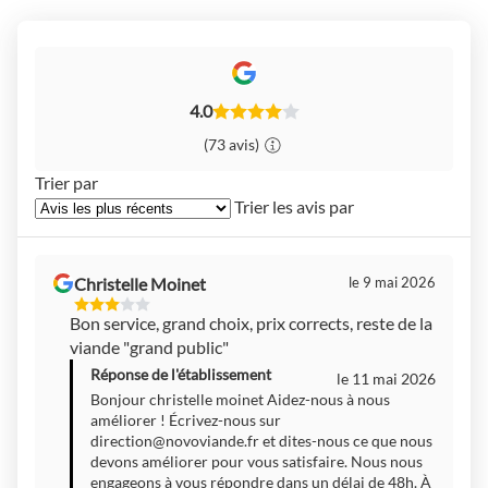
4.0
(73 avis)
Trier par
Trier les avis par
Christelle Moinet
le 9 mai 2026
3
Bon service, grand choix, prix corrects, reste de la
Étoiles
viande "grand public"
Sur
5
Réponse de l'établissement
le 11 mai 2026
Bonjour christelle moinet Aidez-nous à nous
améliorer ! Écrivez-nous sur
direction@novoviande.fr
et dites-nous ce que nous
devons améliorer pour vous satisfaire. Nous nous
engageons à vous répondre dans un délai de 48h. À