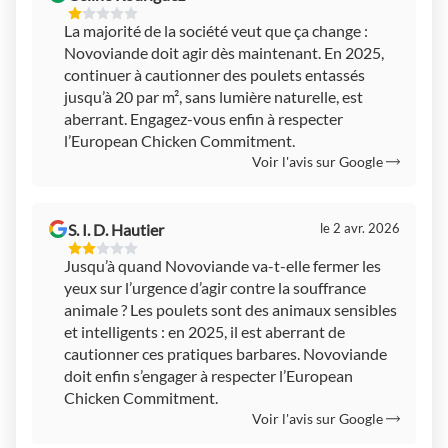
1
La majorité de la société veut que ça change :
Étoiles
Novoviande doit agir dès maintenant. En 2025,
Sur
5
continuer à cautionner des poulets entassés
jusqu’à 20 par m², sans lumière naturelle, est
aberrant. Engagez-vous enfin à respecter
l’European Chicken Commitment.
Voir l'avis sur Google
S. I. D. Hautier
le 2 avr. 2026
2
Jusqu’à quand Novoviande va-t-elle fermer les
Étoiles
yeux sur l’urgence d’agir contre la souffrance
Sur
5
animale ? Les poulets sont des animaux sensibles
et intelligents : en 2025, il est aberrant de
cautionner ces pratiques barbares. Novoviande
doit enfin s’engager à respecter l’European
Chicken Commitment.
Voir l'avis sur Google