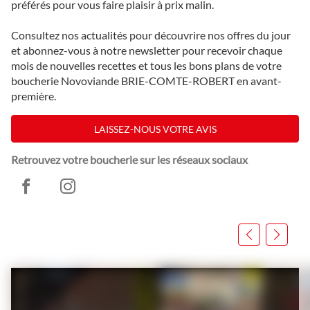
préférés pour vous faire plaisir à prix malin.
Consultez nos actualités pour découvrire nos offres du jour
et abonnez-vous à notre newsletter pour recevoir chaque
mois de nouvelles recettes et tous les bons plans de votre
boucherie Novoviande BRIE-COMTE-ROBERT en avant-
première.
LAISSEZ-NOUS VOTRE AVIS
Retrouvez votre boucherie sur les réseaux sociaux
Novoviande
Novoviande
Brie-
Brie-
Appuyer
Comte-
Comte-
sur
Robert
Robert
la
touche
ENTRÉE
pour
prendre