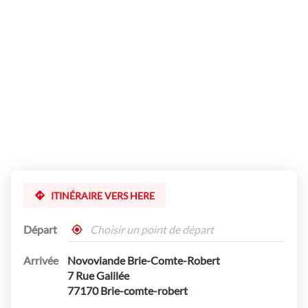
point
de
vente
Novoviande
Brie-
Comte-
Robert
ITINÉRAIRE VERS HERE
Départ
,
À
trouver
proximité
Arrivée
Novoviande Brie-Comte-Robert
un
point
7 Rue Galilée
de
77170 Brie-comte-robert
vente