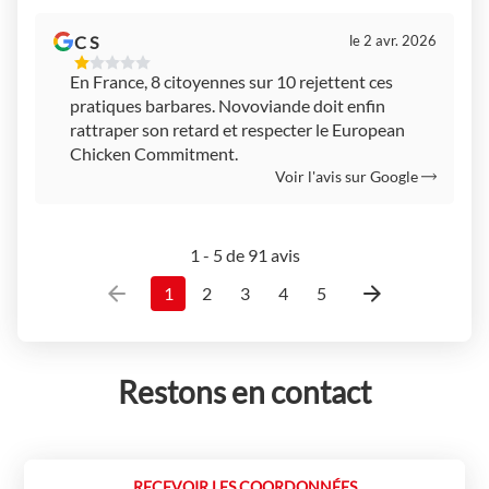
C S
le 2 avr. 2026
1
En France, 8 citoyennes sur 10 rejettent ces
Étoiles
pratiques barbares. Novoviande doit enfin
Sur
5
rattraper son retard et respecter le European
Chicken Commitment.
Voir l'avis sur Google
1 - 5 de 91 avis
1
2
3
4
5
Restons en contact
RECEVOIR LES COORDONNÉES