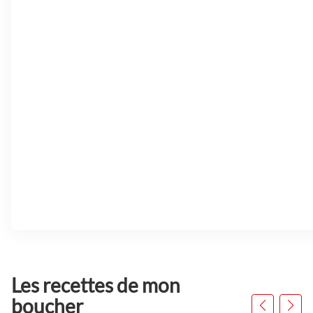
Les recettes de mon
Appuyer
sur
boucher
la