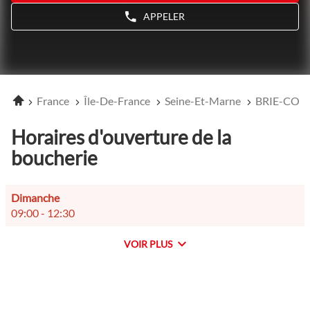
APPELER
AFFICHER
LE
NUMÉRO
DE
TÉLÉPHONE
DU
POINT
Accueil
France
Île-De-France
Seine-Et-Marne
BRIE-COM
DE
VENTE
NOVOVIANDE
Horaires d'ouverture de la
BRIE-
COMTE-
boucherie
ROBERT
Horaires
Dimanche
d'ouverture
09:00
-
12:30
d'aujourd'hui
VOIR PLUS
et
les
horaires
d'ouverture
du