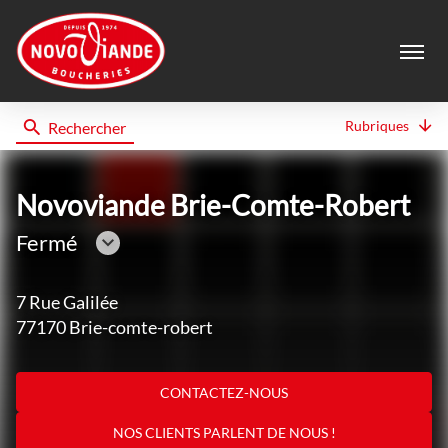
Menu
Rubriques
Rechercher
Novoviande
Novoviande Brie-Comte-Robert
Fermé
Consulter
les
7 Rue Galilée
horaires
77170 Brie-comte-robert
CONTACTEZ-NOUS
NOS CLIENTS PARLENT DE NOUS !