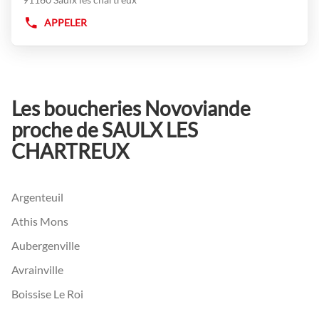
pour
obtenir
APPELER
AFFICHER
de
LE
plus
NUMÉRO
amples
DE
informations
TÉLÉPHONE
DU
Les boucheries Novoviande
POINT
DE
proche de SAULX LES
VENTE
CHARTREUX
NOVOVIANDE
SAULX-
LES-
CHARTREUX
Argenteuil
Athis Mons
Aubergenville
Avrainville
Boissise Le Roi