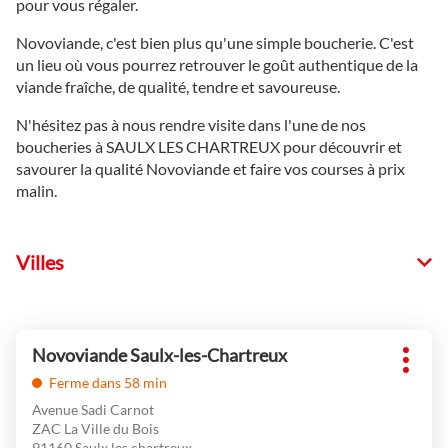
pour vous régaler.
Novoviande, c'est bien plus qu'une simple boucherie. C'est
un lieu où vous pourrez retrouver le goût authentique de la
viande fraîche, de qualité, tendre et savoureuse.
N'hésitez pas à nous rendre visite dans l'une de nos
boucheries à SAULX LES CHARTREUX pour découvrir et
savourer la qualité Novoviande et faire vos courses à prix
malin.
Villes
Appuyer
Novoviande Saulx-les-Chartreux
Point
sur
Plus
de
la
Ferme dans 58 min
d'opti
vente
touche
Avenue Sadi Carnot
:
ENTRÉE
ZAC La Ville du Bois
91160 Saulx les chartreux