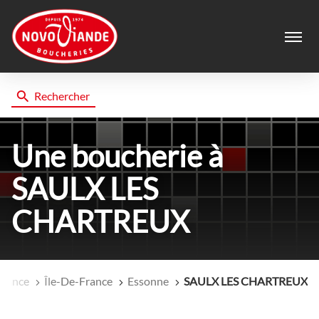
Menu
Rechercher
Une boucherie
à
SAULX LES
CHARTREUX
il
France
Île-De-France
Essonne
SAULX LES CHARTREUX