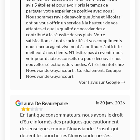
avis 5 étoiles et pour avoir pris le temps de
partager votre expérience positive avec nous !
Nous sommes ravis de savoir que Johe et Nicolas
ont pu vous offrir un service à la hauteur de vos
attentes et que la qualité de nos viandes a
contribué à la réussite de vos plats. Votre
satisfaction est notre priorité, et vos compliments
nous encouragent vivement à continuer à offrir le
meilleur à nos clients. N'hésitez pas à revenir nous
voir pour d'autres conseils ou pour découvrir nos
nouvelles sélections de viandes. À très bientôt chez
Novoviande Guyancourt ! Cordialement, L'équipe
Novoviande Guyancourt
Voir l'avis sur Google
Laura De Beaurepaire
le 30 janv. 2026
2
En tant que consommateurs, nous avons le droit
Étoiles
d'être informés des pratiques que cautionnent
Sur
5
des enseignes comme Novoviande. Prosol, qui
détient les boucheries Novoviande, ne s'est