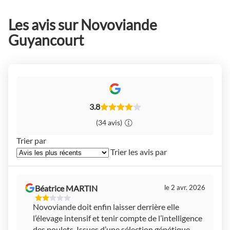
Les avis sur Novoviande
Guyancourt
3.8
(34 avis)
Trier par
Trier les avis par
Béatrice MARTIN
le 2 avr. 2026
2
Novoviande doit enfin laisser derrière elle
Étoiles
l’élevage intensif et tenir compte de l’intelligence
Sur
5
des poulets. Issues d’une sélection génétique