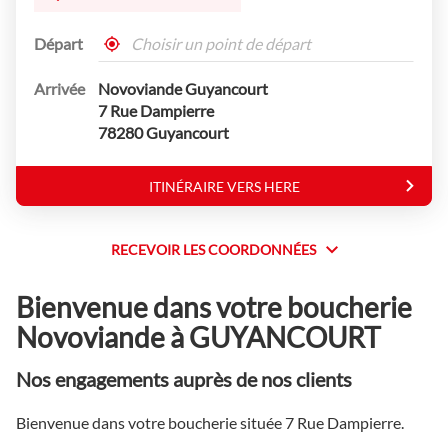
Départ
,
À
trouver
proximité
Arrivée
Novoviande Guyancourt
un
point
7 Rue Dampierre
de
78280 Guyancourt
vente
Novoviande
ITINÉRAIRE VERS HERE
JUSQU'AU
POINT
DE
VENTE
RECEVOIR LES COORDONNÉES
RECEVOIR
NOVOVIANDE
GUYANCOURT
LES
Bienvenue dans votre boucherie
COORDONNÉES
Novoviande à GUYANCOURT
Nos engagements auprès de nos clients
Bienvenue dans votre boucherie située 7 Rue Dampierre.