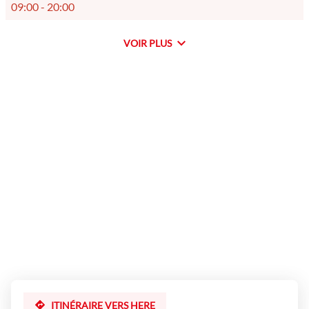
d'ouverture
09:00
-
20:00
d'aujourd'hui
VOIR PLUS
et
les
horaires
d'ouverture
du
point
de
vente
Novoviande
Guyancourt
ITINÉRAIRE VERS HERE