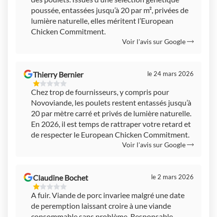
poussée, entassées jusqu’à 20 par m², privées de
lumière naturelle, elles méritent l’European
Chicken Commitment.
Voir l'avis sur Google
Thierry Bernier
le 24 mars 2026
1
Chez trop de fournisseurs, y compris pour
Étoiles
Novoviande, les poulets restent entassés jusqu’à
Sur
5
20 par mètre carré et privés de lumière naturelle.
En 2026, il est temps de rattraper votre retard et
de respecter le European Chicken Commitment.
Voir l'avis sur Google
Claudine Bochet
le 2 mars 2026
1
A fuir. Viande de porc invariee malgré une date
Étoiles
de peremption laissant croire à une viande
Sur
5
consommable sans problème. Responsable