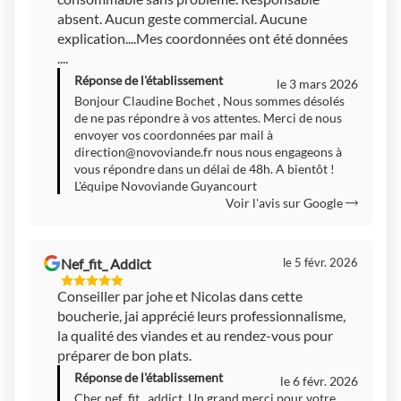
absent. Aucun geste commercial. Aucune
explication....Mes coordonnées ont été données
....
Réponse de l'établissement
le 3 mars 2026
Bonjour Claudine Bochet , Nous sommes désolés
de ne pas répondre à vos attentes. Merci de nous
envoyer vos coordonnées par mail à
direction@novoviande.fr
nous nous engageons à
vous répondre dans un délai de 48h. A bientôt !
L'équipe Novoviande Guyancourt
Voir l'avis sur Google
Nef_fit_ Addict
le 5 févr. 2026
5
Conseiller par johe et Nicolas dans cette
Étoiles
boucherie, jai apprécié leurs professionnalisme,
Sur
5
la qualité des viandes et au rendez-vous pour
préparer de bon plats.
Réponse de l'établissement
le 6 févr. 2026
Cher nef_fit_ addict, Un grand merci pour votre