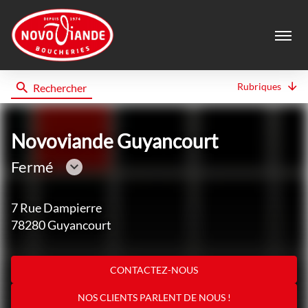
Menu
Rubriques
Rechercher
Novoviande
Novoviande Guyancourt
Fermé
Consulter
les
7 Rue Dampierre
horaires
78280 Guyancourt
CONTACTEZ-NOUS
NOS CLIENTS PARLENT DE NOUS !