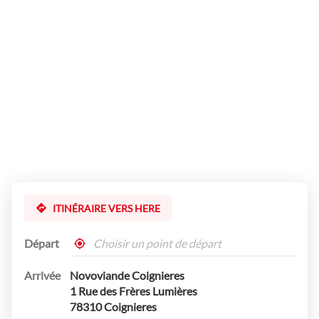
point
de
vente
Novoviande
Coignieres
ITINÉRAIRE VERS HERE
Départ
,
À
trouver
proximité
Arrivée
Novoviande Coignieres
un
point
1 Rue des Frères Lumières
de
78310 Coignieres
vente