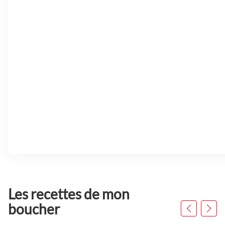
Les recettes de mon
Appuyer
sur
boucher
la
touche