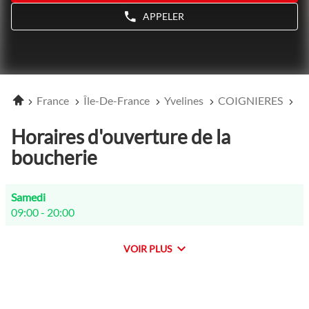
APPELER
AFFICHER
LE
NUMÉRO
DE
TÉLÉPHONE
DU
POINT
Accueil
France
Île-De-France
Yvelines
COIGNIERES
No
DE
VENTE
NOVOVIANDE
Horaires d'ouverture de la
COIGNIERES
boucherie
Horaires
Samedi
d'ouverture
09:00
-
20:00
d'aujourd'hui
VOIR PLUS
et
les
horaires
d'ouverture
du