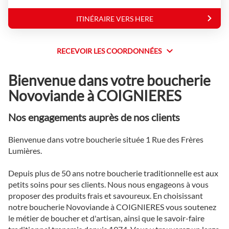
Novoviande
ITINÉRAIRE VERS HERE
JUSQU'AU
POINT
DE
VENTE
RECEVOIR LES COORDONNÉES
RECEVOIR
NOVOVIANDE
COIGNIERES
LES
Bienvenue dans votre boucherie
COORDONNÉES
Novoviande à COIGNIERES
Nos engagements auprès de nos clients
Bienvenue dans votre boucherie située 1 Rue des Frères
Lumières.
Depuis plus de 50 ans notre boucherie traditionnelle est aux
petits soins pour ses clients. Nous nous engageons à vous
proposer des produits frais et savoureux. En choisissant
notre boucherie Novoviande à COIGNIERES vous soutenez
le métier de boucher et d'artisan, ainsi que le savoir-faire