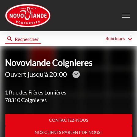
Menu
Rubriques
Rechercher
Novoviande
Novoviande Coignieres
Ouvert jusqu'à 20:00
Consulter
les
1 Rue des Frères Lumières
horaires
78310 Coignieres
CONTACTEZ-NOUS
NOS CLIENTS PARLENT DE NOUS !