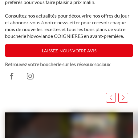
préférés pour vous faire plaisir à prix malin.
Consultez nos actualités pour découvrire nos offres du jour
et abonnez-vous à notre newsletter pour recevoir chaque
mois de nouvelles recettes et tous les bons plans de votre
boucherie Novoviande COIGNIERES en avant-première.
LAISSEZ-NOUS VOTRE AVIS
Retrouvez votre boucherie sur les réseaux sociaux
Novoviande
Novoviande
Coignieres
Coignieres
Appuyer
sur
la
touche
ENTRÉE
pour
prendre
le