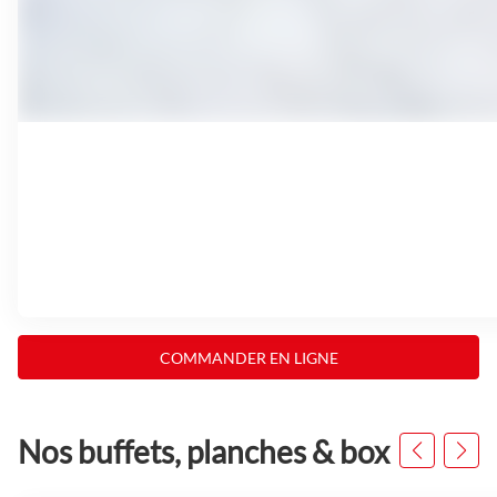
COMMANDER EN LIGNE
Nos buffets, planches & box
Appuyer
sur
la