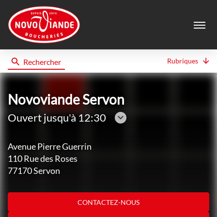
Menu
Rubriques
Rechercher
Novoviande
Novoviande Servon
Ouvert jusqu'à 12:30
Consulter
les
Avenue Pierre Guerrin
horaires
110 Rue des Roses
77170 Servon
CONTACTEZ-NOUS