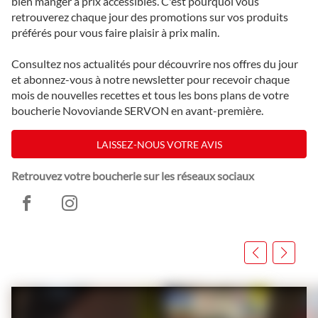
bien manger à prix accessibles. C'est pourquoi vous
retrouverez chaque jour des promotions sur vos produits
préférés pour vous faire plaisir à prix malin.
Consultez nos actualités pour découvrire nos offres du jour
et abonnez-vous à notre newsletter pour recevoir chaque
mois de nouvelles recettes et tous les bons plans de votre
boucherie Novoviande SERVON en avant-première.
LAISSEZ-NOUS VOTRE AVIS
Retrouvez votre boucherie sur les réseaux sociaux
Novoviande
Novoviande
Servon
Servon
Appuyer
sur
la
touche
ENTRÉE
pour