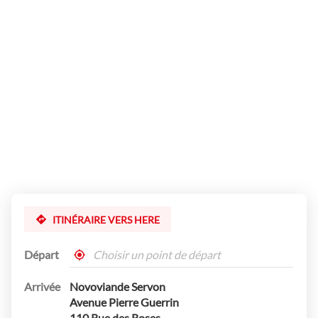
du
point
de
vente
Novoviande
Servon
ITINÉRAIRE VERS HERE
Départ
,
À
trouver
proximité
Arrivée
Novoviande Servon
un
point
Avenue Pierre Guerrin
de
110 Rue des Roses