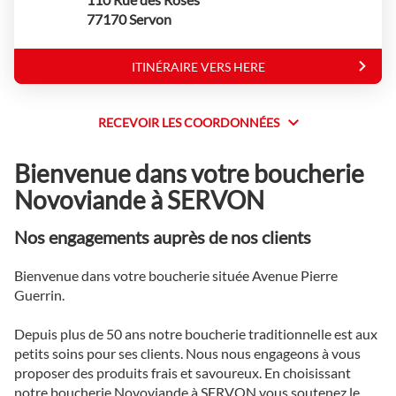
vente
77170 Servon
Novoviande
ITINÉRAIRE VERS HERE
JUSQU'AU
POINT
DE
VENTE
RECEVOIR LES COORDONNÉES
RECEVOIR
NOVOVIANDE
SERVON
LES
Bienvenue dans votre boucherie
COORDONNÉES
Novoviande à SERVON
Nos engagements auprès de nos clients
Bienvenue dans votre boucherie située Avenue Pierre
Guerrin.
Depuis plus de 50 ans notre boucherie traditionnelle est aux
petits soins pour ses clients. Nous nous engageons à vous
proposer des produits frais et savoureux. En choisissant
notre boucherie Novoviande à SERVON vous soutenez le