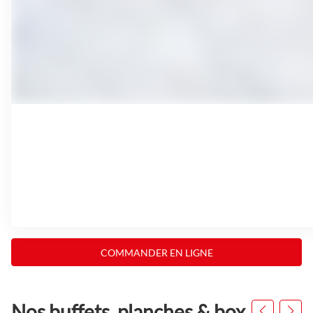
COMMANDER EN LIGNE
Nos buffets, planches & box
Appuyer