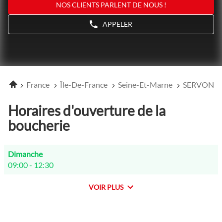
NOS CLIENTS PARLENT DE NOUS !
APPELER
AFFICHER
LE
NUMÉRO
DE
TÉLÉPHONE
DU
POINT
Accueil
France
Île-De-France
Seine-Et-Marne
SERVON
DE
VENTE
NOVOVIANDE
Horaires d'ouverture de la
SERVON
boucherie
Horaires
Dimanche
d'ouverture
09:00
-
12:30
d'aujourd'hui
VOIR PLUS
et
les
horaires
d'ouverture