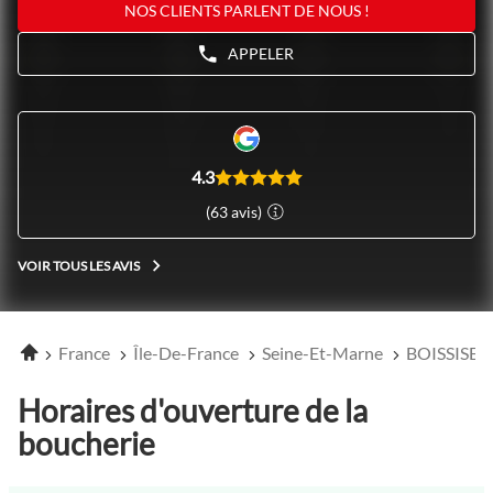
NOS CLIENTS PARLENT DE NOUS !
APPELER
AFFICHER
LE
NUMÉRO
DE
TÉLÉPHONE
DU
POINT
4.3
DE
(63 avis)
VENTE
NOVOVIANDE
BOISSISE-
VOIR TOUS LES AVIS
LE-
VOIR
ROI
TOUS
LES
AVIS
Accueil
France
Île-De-France
Seine-Et-Marne
BOISSISE 
Horaires d'ouverture de la
boucherie