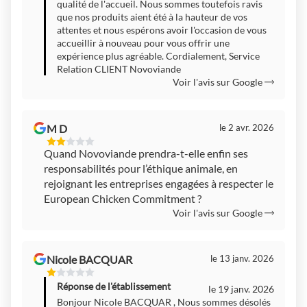
qualité de l'accueil. Nous sommes toutefois ravis
que nos produits aient été à la hauteur de vos
attentes et nous espérons avoir l'occasion de vous
accueillir à nouveau pour vous offrir une
expérience plus agréable. Cordialement, Service
Relation CLIENT Novoviande
Voir l'avis sur Google
M D
le 2 avr. 2026
2
Quand Novoviande prendra-t-elle enfin ses
Étoiles
responsabilités pour l’éthique animale, en
Sur
5
rejoignant les entreprises engagées à respecter le
European Chicken Commitment ?
Voir l'avis sur Google
Nicole BACQUAR
le 13 janv. 2026
1
Étoiles
Réponse de l'établissement
le 19 janv. 2026
Sur
Bonjour Nicole BACQUAR , Nous sommes désolés