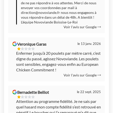
5
de ne pas répondre à vos attentes. Merci de nous
envoyer vos coordonnées par mail à
direction@novoviande.fr
nous nous engageons à
vous répondre dans un délai de 48h. A bientôt !
L'équipe Novoviande Boissise-Le-Roi
Voir l'avis sur Google
Veronique Garas
le 13 janv. 2026
1
Enfermer jusqu’à 20 poulets par mètre carré, c’est
Étoiles
digne du passé, agissez Novoviande. Les poulets
Sur
5
sont sensibles, engagez-vous enfin au European
Chicken Commitment !
Voir l'avis sur Google
Bernadette Belliot
le 22 sept. 2025
1
Attention au programme fidélité. Je ne sais par
Étoiles
quel hasard mon compte fidélité s’est retrouvé en
Sur
5
négatif. Le boucher qui l’a remarqué m’a dit que