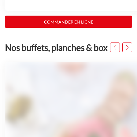
COMMANDER EN LIGNE
Nos buffets, planches & box
Appuyer
sur
la
touche
ENTRÉE
pour
prendre
le
contrôle
du
slider
[ECHAP
pour
quitter]