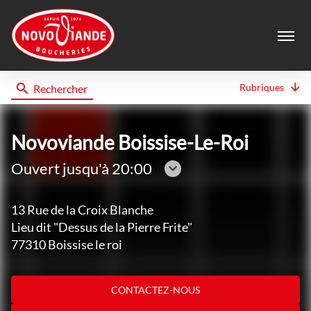
Menu
Rubriques
Rechercher
Novoviande
Novoviande Boissise-Le-Roi
Ouvert jusqu'à 20:00
Consulter
les
13 Rue de la Croix Blanche
horaires
Lieu dit "Dessus de la Pierre Frite"
77310 Boissise le roi
CONTACTEZ-NOUS