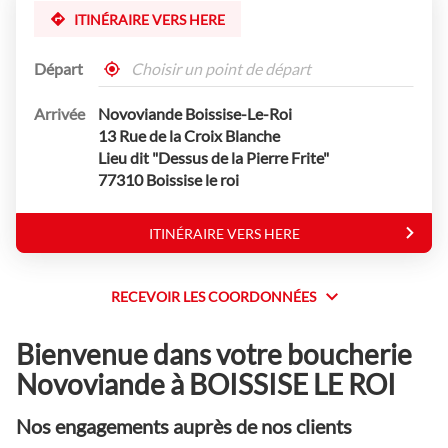
ITINÉRAIRE VERS HERE
Départ
,
À
trouver
proximité
Arrivée
Novoviande Boissise-Le-Roi
un
point
13 Rue de la Croix Blanche
de
Lieu dit "Dessus de la Pierre Frite"
vente
77310 Boissise le roi
Novoviande
ITINÉRAIRE VERS HERE
JUSQU'AU
POINT
DE
VENTE
RECEVOIR LES COORDONNÉES
RECEVOIR
NOVOVIANDE
BOISSISE-
LES
LE-
Bienvenue dans votre boucherie
COORDONNÉES
ROI
Novoviande à BOISSISE LE ROI
Nos engagements auprès de nos clients